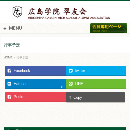
MENU
行事予定
HOME
»
行事予定
Facebook
twitter
Hatena
LINE
0
Pocket
Copy