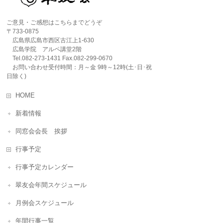
ご意見・ご感想はこちらまでどうぞ
〒733-0875
広島県広島市西区古江上1-630
広島学院 アルペ講堂2階
Tel.082-273-1431 Fax.082-299-0670
お問い合わせ受付時間：月～金 9時～12時(土･日･祝
日除く)
HOME
新着情報
同窓会会長 挨拶
行事予定
行事予定カレンダー
翠友会年間スケジュール
月例会スケジュール
年間行事一覧