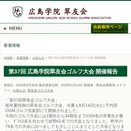
MENU
新着情報
HOME
»
新着情報
»
お知らせ
»
第37回 広島学院翠友会ゴルフ大会 開催報告
第37回 広島学院翠友会ゴルフ大会 開催報告
投稿日 : 2018年8月30日
最終更新日時 : 2020年1月10日
投稿者 :
翠友会事務局
カテゴ
リー :
お知らせ
,
翠友会ゴルフ大会
「第37回翠友会ゴルフ大会」
毎年夏恒例の翠友会ゴルフ大会、今夏も8月14日(火)に千代田
OGMゴルフ倶楽部にて開催されました。
今回のゴルフ大会には1期生から34期生までの59名の卒業生が集
い、ｹﾞｽﾄ2名を合わせて総勢61名での大会となりました。昨年の
79名での大会に比べましても少しこじんまりとした大会となりま