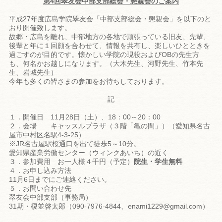
第4回翠友会中部支部総会・懇親会のご案内
平成27年度広島学院翠友会「中部支部総会・懇親会」を以下のと
おり開催致します。
故郷・広島を離れ、中部地方の各地で頑張っている旧友、先輩、
後輩と年に１回顔を合わせて、情報を共有し、楽しいひとときを
過ごすのが目的です。懐かしい学院の現役およびOBの先生方
も、何名かお越しになります。（大木先生、河野先生、竹本先
生、岩城先生）
今年も多くの皆さまの参加をお待ちしております。
記
１．開催日 11月28日（土）、18：00～20：00
２．会場 キャッスルプラザ（３階「亀の間」）（愛知県名古
屋市中村区名駅4-3-25）
※JR名古屋駅桜通口を出て徒歩5～10分。
愛知県産業労働センター（ウィンクあいち）の近く
３．参加費用 お一人様４千円（予定）
院生・学生無料
４．お申し込み方法
11月6日までにご連絡ください。
５．お問い合わせ先
翠友会中部支部（事務局）
31期・榎並啓太郎（090-7976-4844、enami1229@gmail.com）