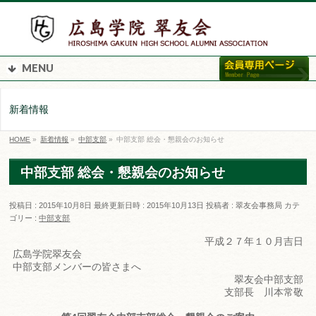
MENU
新着情報
HOME
»
新着情報
»
中部支部
»
中部支部 総会・懇親会のお知らせ
中部支部 総会・懇親会のお知らせ
投稿日 : 2015年10月8日
最終更新日時 : 2015年10月13日
投稿者 :
翠友会事務局
カテ
ゴリー :
中部支部
平成２７年１０月吉日
広島学院翠友会
中部支部メンバーの皆さまへ
翠友会中部支部
支部長 川本常敬