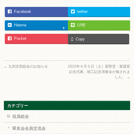
Facebook
twitter
Hatena
LINE
0
Pocket
Copy
←
九州支部総会のお知らせ
2015年９月５日（土）新聖堂・新講堂
記念式典、竣工記念演奏会が催されま
した。
→
カテゴリー
役員総会
翠友会会員交流会